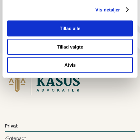
Vis detaljer
+45 33 60 30 31
mrh@kasusadvokater.dk
Tillad alle
Tillad valgte
Afvis
Privat
Ægtepagt