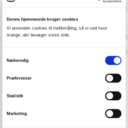
skilsmisse, separation og
ægtefællebidrag
Denne hjemmeside bruger cookies
Vi anvender cookies til trafikmåling, så vi ved hvor
mange, der besøger vores side.
Samtykkevalg
Nødvendig
Præferencer
Statistik
Marie Rud Hansen
Marketing
Advokat (L) og partner