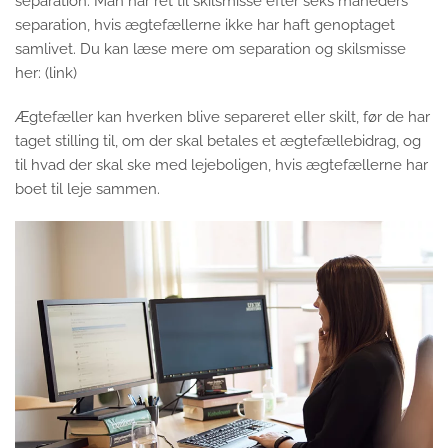
separation. Man har ret til skilsmisse efter seks måneders
separation, hvis ægtefællerne ikke har haft genoptaget
samlivet. Du kan læse mere om separation og skilsmisse
her: (link)
Ægtefæller kan hverken blive separeret eller skilt, før de har
taget stilling til, om der skal betales et ægtefællebidrag, og
til hvad der skal ske med lejeboligen, hvis ægtefællerne har
boet til leje sammen.