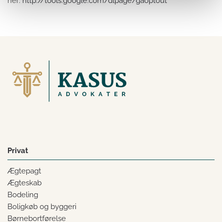
her:
http://tools.google.com/dlpage/gaoptout
Privat
Ægtepagt
Ægteskab
Bodeling
Boligkøb og byggeri
Børnebortførelse