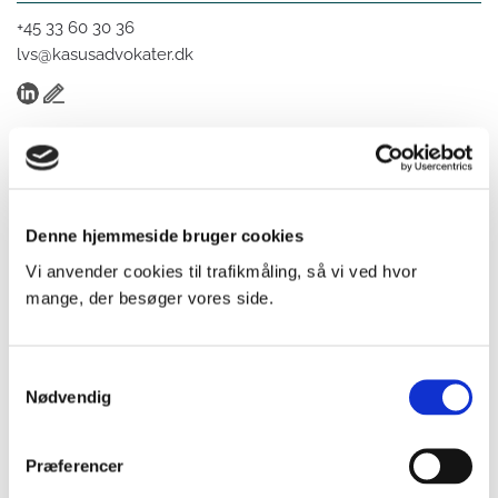
+45 33 60 30 36
lvs@kasusadvokater.dk
Læs også:
Denne hjemmeside bruger cookies
Produktefterligninger – kopier af møbler, tøj og
Vi anvender cookies til trafikmåling, så vi ved hvor
brugskunst
mange, der besøger vores side.
Behandling af personoplysninger – man må ofte
mere, end man tror
Samtykkevalg
Nye regler redder flere virksomheder
Nødvendig
Renovationsudgifter i boliglejeaftaler
Præferencer
Til oversigten