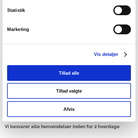
Statistik
Marketing
Tag os med på råd – bliv
Vis detaljer
kontaktet af en advokat
Tillad alle
Jeg vil gerne kontaktes
Tillad valgte
Fejl:
Kontaktformular ikke fundet.
Afvis
Vi besvarer alle henvendelser inden for 2 hverdage