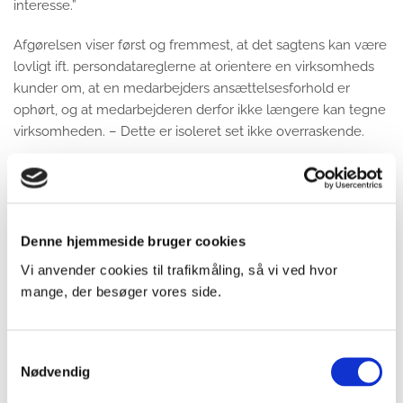
interesse.”
Afgørelsen viser først og fremmest, at det sagtens kan være
lovligt ift. persondatareglerne at orientere en virksomheds
kunder om, at en medarbejders ansættelsesforhold er
ophørt, og at medarbejderen derfor ikke længere kan tegne
virksomheden. – Dette er isoleret set ikke overraskende.
Det interessante er Datatilsynets nærmere begrundelse for
afgørelsen. Hvis dét, at der var tale om videregivelse af
oplysninger om strafbare forhold, i sig selv var nok til, at
videregivelsen var i strid med reglerne, skulle man synes, at
Denne hjemmeside bruger cookies
Datatilsynet blot havde brugt dette som begrundelse for at
Vi anvender cookies til trafikmåling, så vi ved hvor
statuere at grænsen for det lovlige var overskredet.
mange, der besøger vores side.
Datatilsynet kunne i givet fald blot have støttet sig på en
argumentation om, at det var tilstrækkeligt til at varetage
virksomhedens legitime interesser i at kunderne vidste, at
Samtykkevalg
den pågældende medarbejder ikke længere tegnede
Nødvendig
virksomheden, at kunderne blev orienteret om, at