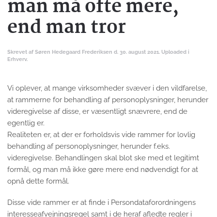
man må ofte mere,
end man tror
Skrevet af
Søren Hedegaard Frederiksen
d.
30. august 2021
. Uploaded i
Erhverv
.
Vi oplever, at mange virksomheder svæver i den vildfarelse,
at rammerne for behandling af personoplysninger, herunder
videregivelse af disse, er væsentligt snævrere, end de
egentlig er.
Realiteten er, at der er forholdsvis vide rammer for lovlig
behandling af personoplysninger, herunder f.eks.
videregivelse. Behandlingen skal blot ske med et legitimt
formål, og man må ikke gøre mere end nødvendigt for at
opnå dette formål.
Disse vide rammer er at finde i Persondataforordningens
interesseafvejningsregel samt i de heraf afledte regler i