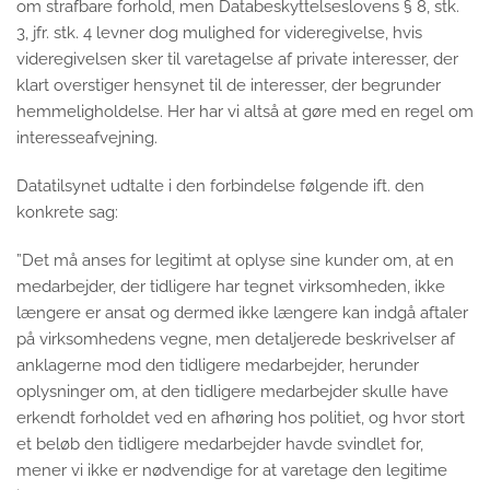
om strafbare forhold, men Databeskyttelseslovens § 8, stk.
3, jfr. stk. 4 levner dog mulighed for videregivelse, hvis
videregivelsen sker til varetagelse af private interesser, der
klart overstiger hensynet til de interesser, der begrunder
hemmeligholdelse. Her har vi altså at gøre med en regel om
interesseafvejning.
Datatilsynet udtalte i den forbindelse følgende ift. den
konkrete sag:
”Det må anses for legitimt at oplyse sine kunder om, at en
medarbejder, der tidligere har tegnet virksomheden, ikke
længere er ansat og dermed ikke længere kan indgå aftaler
på virksomhedens vegne, men detaljerede beskrivelser af
anklagerne mod den tidligere medarbejder, herunder
oplysninger om, at den tidligere medarbejder skulle have
erkendt forholdet ved en afhøring hos politiet, og hvor stort
et beløb den tidligere medarbejder havde svindlet for,
mener vi ikke er nødvendige for at varetage den legitime